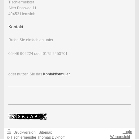
Tischlermeister
Alter Postweg 11
49453 Hemsloh
Kontakt
Rufen Sie einfach an unter
05446 902224 oder 0175 2453701
oder nutzen Sie das
Kontaktformular
.
Login
Druckversion
|
Sitemap
-
Webansicht
-
© Tischlermeister Thomas Dykhoff